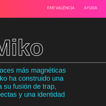
FAR VALÈNCIA
AYUDA
Miko
 voces más magnéticas
iko ha construido una
 su fusión de trap,
rectas y una identidad