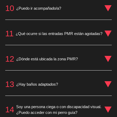
10
¿Puedo ir acompañado/a?
11
¿Qué ocurre si las entradas PMR están agotadas?
12
¿Dónde está ubicada la zona PMR?
13
¿Hay baños adaptados?
Soy una persona ciega o con discapacidad visual.
14
¿Puedo acceder con mi perro guía?