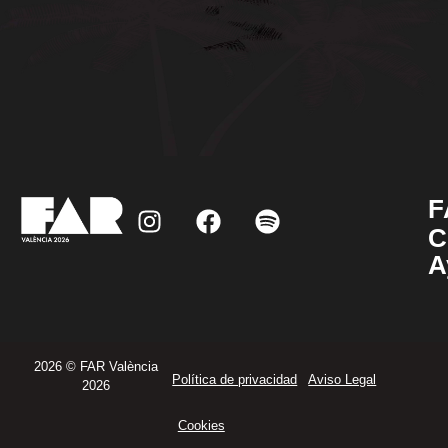
F
C
A
2026 © FAR València
Política de privacidad
Aviso Legal
2026
Cookies